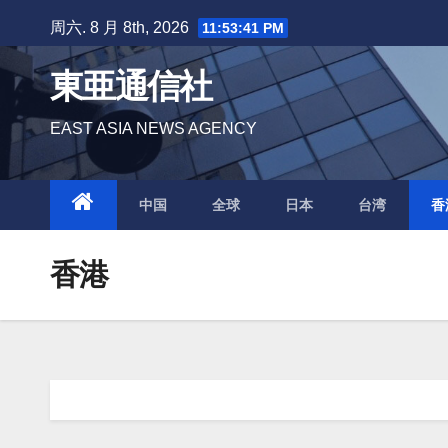
跳
周六. 8 月 8th, 2026
11:53:42 PM
至
内
東亜通信社
容
EAST ASIA NEWS AGENCY
中国
全球
日本
台湾
香
香港